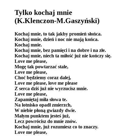
Tylko kochaj mnie
(K.Klenczon-M.Gaszyński)
Kochaj mnie, to tak jakby promień słońca.
Kochaj mnie, dzień i noc nie mają końca.
Kochaj mnie.
Kochaj mnie, bez pamięci i na dobre i na złe.
Kochaj mnie, niech ta miłość już nie kończy się.
Love me please,
Mogę tak powtarzać stale,
Love me please,
Choć będziemy coraz dalej,
Love me please, love me please
Z serca dziś już nie wyrzucisz mnie.
Love me please,
Zapamiętaj miła słowa te.
Na lotnisko opadł zmierzch,
W niebie płoną gwiazdy dwie.
Małym punktem jesteś już,
Lecz powrócisz do mnie znów.
Kochaj mnie, już rozumiesz co to znaczy.
Love me please,