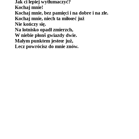
Jak ci lepiej wytłumaczyć?
Kochaj mnie!
Kochaj mnie, bez pamięci i na dobre i na złe.
Kochaj mnie, niech ta miłoœć już
Nie kończy się.
Na lotnisko opadł zmierzch,
W niebie płonš gwiazdy dwie.
Małym punktem jesteœ już,
Lecz powrócisz do mnie znów.