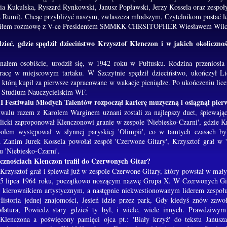
ia Kukulska, Ryszard Rynkowski, Janusz Popławski, Jerzy Kossela oraz zespoł
 Rumi). Chcąc przybliżyć naszym, zwłaszcza młodszym, Czytelnikom postać l
ziłem rozmowę z V-ce Presidentem SMMKK CHRSITOPHER Wiesławem Wilc
ieć, gdzie spędził dzieciństwo Krzysztof Klenczon i w jakich okolicznoś
znałem osobiście, urodził się, w 1942 roku w Pułtusku. Rodzina przeniosła 
pracę w miejscowym tartaku. W Szczytnie spędził dzieciństwo, ukończył L
e, którą kupił za pierwsze zapracowane w wakacje pieniądze. Po ukończeniu lice
w Studium Nauczycielskim WF.
 Festiwalu Młodych Talentów rozpoczął karierę muzyczną i osiągnął pierw
tiwalu razem z Karolem Warginem uznani zostali za najlepszy duet, śpiewają
licki zaproponował Klenczonowi granie w zespole 'Niebiesko-Czarni', gdzie Krzy
połem występował w słynnej paryskiej 'Olimpii', co w tamtych czasach 
 Zanim Jurek Kossela powołał zespół 'Czerwone Gitary', Krzysztof grał w 'Pi
u 'Niebiesko-Czarni'.
icznościach Klenczon trafił do Czerwonych Gitar?
Krzysztof grał i śpiewał już w zespole Czerwone Gitary, który powstał w mał
15 lipca 1964 roku, początkowo noszącym nazwę Grupa X. W Czerwonych Gita
ż kierownikiem artystycznym, a następnie niekwestionowanym liderem zespoł
 Historia jednej znajomości, Jesień idzie przez park, Gdy kiedyś znów zaw
atura, Powiedz stary gdzieś ty był, i wiele, wiele innych. Prawdziwym
lenczona a poświęcony pamięci ojca pt.: 'Biały krzyż' do tekstu Janusza