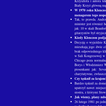
Krzysztofa i autora t
Biały Krzyż główną nag
W 1970 roku Klenczon
menagerem tego zespoł
Tak, to prawda. Andrz
minister jest również
jak: 10 w skali Beaufor
gitarzystów był stryjec
Kiedy Klenczon podją
Decyzję o wyjeździe K
mieszkają jego dwie c
brak odpowiedniego kl
w Sali Kongresowej w W
Chicago poza normalną
Borys i Włodzimierz W
piosenkami jak: Seve
charytatywne, zwłaszcza
Czy tęsknił za krajem
Bardzo tęsknił za dom
upatrzył nawet miejsc
siostra, z którymi Stow
Jak wiemy, plany mło
26 lutego 1981 po jed