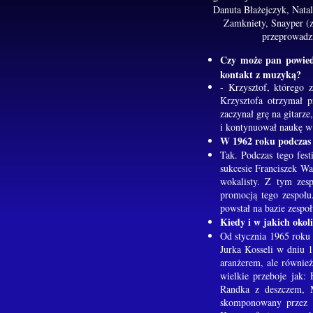
Danuta Błażejczyk, Natal
Zamkniety, Snayper (z
przeprowad
Czy może pan powiedz
kontakt z muzyką?
- Krzysztof, którego 
Krzysztofa otrzymał 
zaczynał grę na gitarz
i kontynuował naukę 
W 1962 roku podczas I
Tak. Podczas tego fes
sukcesie Franciszek Wa
wokalisty. Z tym zes
promocją tego zespołu.
powstał na bazie zespoł
Kiedy i w jakich okol
Od stycznia 1965 roku 
Jurka Kosseli w dniu 
aranżerem, ale równie
wielkie przeboje jak:
Randka z deszczem, M
skomponowany przez K