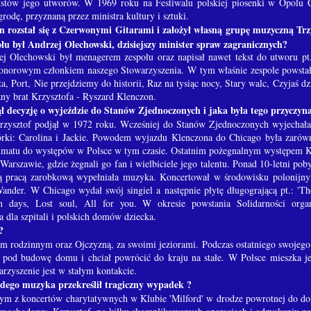
ekstów jego utworów. W 1969 roku na Festiwalu polskiej piosenki w Opolu 
rodę, przyznaną przez ministra kultury i sztuki.
 rozstał się z Czerwonymi Gitarami i założył własną grupę muzyczną Trz
u był Andrzej Olechowski, dzisiejszy minister spraw zagranicznych?
ej Olechowski był menagerem zespołu oraz napisał nawet tekst do utworu pt.
 honorowym członkiem naszego Stowarzyszenia. W tym właśnie zespole powsta
ta, Port, Nie przejdziemy do historii, Raz na tysiąc nocy, Stary walc, Czyjaś
zny brat Krzysztofa - Ryszard Klenczon.
ł decyzję o wyjeździe do Stanów Zjednoczonych i jaka była tego przyczyn
rzysztof podjął w 1972 roku. Wcześniej do Stanów Zjednoczonych wyjechała 
órki: Carolina i Jackie. Powodem wyjazdu Klenczona do Chicago była zarówn
imatu do występów w Polsce w tym czasie. Ostatnim pożegnalnym występem Kl
arszawie, gdzie żegnali go fan i wielbiciele jego talentu. Ponad 10-letni p
 pracą zarobkową wypełniała muzyka. Koncertował w środowisku polonijnym
ander. W Chicago wydał swój singiel a następnie płytę długogrającą pt.: 'T
n days, Lost soul, All for you. W okresie powstania Solidarności org
 dla szpitali i polskich domów dziecka.
?
em rodzinnym oraz Ojczyzną, za swoimi jeziorami. Podczas ostatniego swojeg
e pod budowę domu i chciał powrócić do kraju na stałe. W Polsce mieszka j
arzyszenie jest w stałym kontakcie.
dego muzyka przekreślił tragiczny wypadek ?
nym z koncertów charytatywnych w Klubie 'Milford' w drodze powrotnej do do