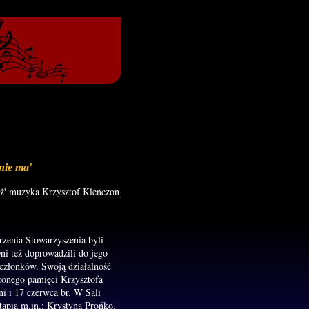
 nie ma'
yż' muzyka Krzysztof Klenczon
zenia Stowarzyszenia byli
i też doprowadzili do jego
 członków. Swoją działalność
conego pamięci Krzysztofa
i i 17 czerwca br. W Sali
tąpią m.in.: Krystyna Prońko,