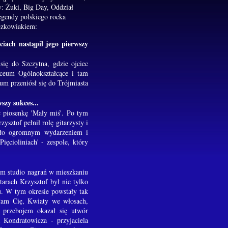
y: Żuki, Big Day, Oddział
egendy polskiego rocka
zkowiakiem:
ciach nastąpił jego pierwszy
się do Szczytna, gdzie ojciec
iceum Ogólnokształcące i tam
um przeniósł się do Trójmiasta
szy sukces...
c piosenkę 'Mały miś'. Po tym
sztof pełnił rolę gitarzysty i
było ogromnym wydarzeniem i
ęcioliniach' - zespole, który
ym studio nagrań w mieszkaniu
rach Krzysztof był nie tylko
u. W tym okresie powstały tak
ołam Cię, Kwiaty we włosach,
 przebojem okazał się utwór
 Kondratowicza - przyjaciela