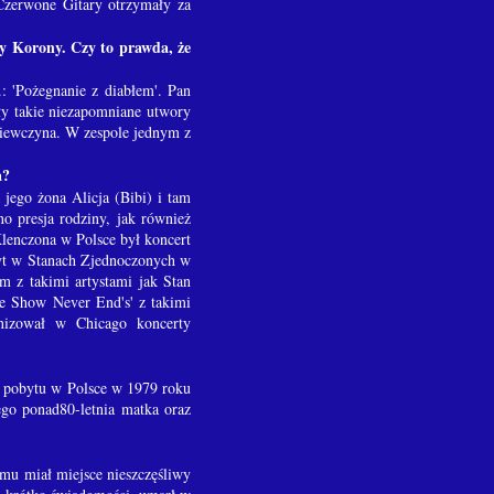
Czerwone Gitary otrzymały za
y Korony. Czy to prawda, że
: 'Pożegnanie z diabłem'. Pan
ły takie niezapomniane utwory
 dziewczyna. W zespole jednym z
a?
jego żona Alicja (Bibi) i tam
o presja rodziny, jak również
enczona w Polsce był koncert
obyt w Stanach Zjednoczonych w
 z takimi artystami jak Stan
he Show Never End's' z takimi
anizował w Chicago koncerty
o pobytu w Polsce w 1979 roku
ego ponad80-letnia matka oraz
mu miał miejsce nieszczęśliwy