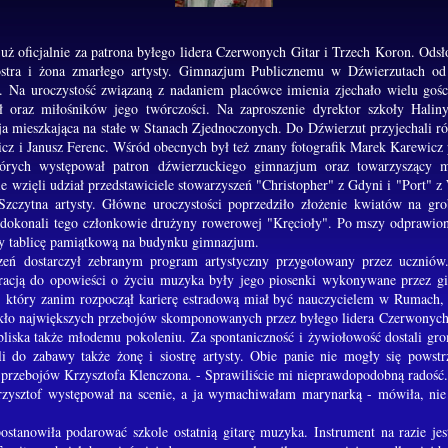
ż oficjalnie za patrona byłego lidera Czerwonych Gitar i Trzech Koron. Odsło
stra i żona zmarłego artysty. Gimnazjum Publicznemu w Dźwierzutach od 1
. Na uroczystość związaną z nadaniem placówce imienia zjechało wielu gośc
iół oraz miłośników jego twórczości. Na zaproszenie dyrektor szkoły Halin
a mieszkająca na stałe w Stanach Zjednoczonych. Do Dźwierzut przyjechali rów
z i Janusz Ferenc. Wśród obecnych był też znany fotografik Marek Karewicz p
tórych występował patron dźwierzuckiego gimnazjum oraz towarzyszący
 wzięli udział przedstawiciele stowarzyszeń "Christopher" z Gdyni i "Port" 
Szczytna artysty. Główne uroczystości poprzedziło złożenie kwiatów na gr
i dokonali tego członkowie drużyny rowerowej "Kręcioły". Po mszy odprawio
iły tablicę pamiątkową na budynku gimnazjum.
zeń dostarczył zebranym program artystyczny przygotowany przez ucznió
tracją do opowieści o życiu muzyka były jego piosenki wykonywane przez gi
ty, który zanim rozpoczął karierę estradową miał być nauczycielem w Rumach, 
akło największych przebojów skomponowanych przez byłego lidera Czerwonych
 bliska także młodemu pokoleniu. Za spontaniczność i żywiołowość dostali gr
do zabawy także żonę i siostrę artysty. Obie panie nie mogły się pows
 przebojów Krzysztofa Klenczona. - Sprawiliście mi nieprawdopodobną radoś
rzysztof występował na scenie, a ja wymachiwałam marynarką - mówiła, nie
 postanowiła podarować szkole ostatnią gitarę muzyka. Instrument na razie j