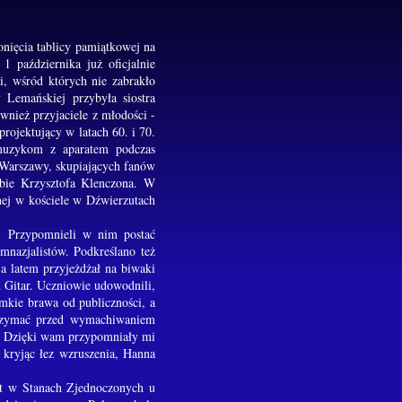
nięcia tablicy pamiątkowej na
 października już oficjalnie
i, wśród których nie zabrakło
y Lemańskiej przybyła siostra
nież przyjaciele z młodości -
rojektujący w latach 60. i 70.
 muzykom z aparatem podczas
z Warszawy, skupiających fanów
obie Krzysztofa Klenczona. W
nej w kościele w Dźwierzutach
w. Przypomnieli w nim postać
mnazjalistów. Podkreślano też
a latem przyjeżdżał na biwaki
 Gitar. Uczniowie udowodnili,
omkie brawa od publiczności, a
trzymać przed wymachiwaniem
ć. Dzięki wam przypomniały mi
 kryjąc łez wzruszenia, Hanna
est w Stanach Zjednoczonych u