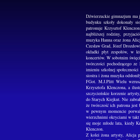
Dźwierzuckie gimnazjum ma ju
budynku szkoły dokonały sio
patronuje Krzysztof Klenczon
najbliższej rodziny, przyjac
muzyka Hanna oraz żona Alicj
Czesław Grad, Józef Drozdowic
okładki płyt zespołów, w k
koncertów. W sobotnim święcie
twórczości pochodzącego ze 
imieniu szkolnej społecznośc
siostra i żona muzyka odsłon
FGot. M.J.Plitt Wielu wzrus
Krzysztofa Klenczona, a ilus
szczycieńskie korzenie artys
do Starych Kiejkut. Nie zabr
że twórczość ich patrona jest
w pewnym momencie porwali 
wierzchnimi okryciami w takt
się moje młode lata, kiedy K
Klenczon.
Z kolei żona artysty, Alicja